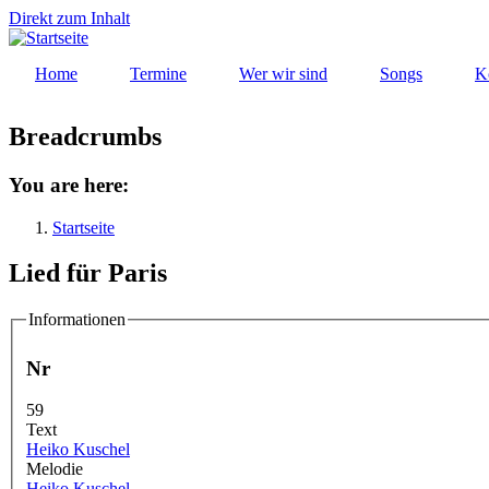
Direkt zum Inhalt
Home
Termine
Wer wir sind
Songs
K
Breadcrumbs
You are here:
Startseite
Lied für Paris
Informationen
Nr
59
Text
Heiko Kuschel
Melodie
Heiko Kuschel