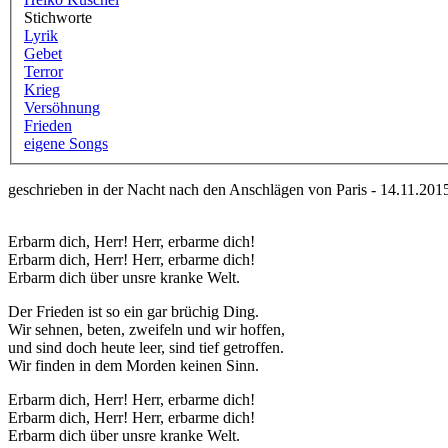
Stichworte
Lyrik
Gebet
Terror
Krieg
Versöhnung
Frieden
eigene Songs
geschrieben in der Nacht nach den Anschlägen von Paris - 14.11.201
Erbarm dich, Herr! Herr, erbarme dich!
Erbarm dich, Herr! Herr, erbarme dich!
Erbarm dich über unsre kranke Welt.
Der Frieden ist so ein gar brüchig Ding.
Wir sehnen, beten, zweifeln und wir hoffen,
und sind doch heute leer, sind tief getroffen.
Wir finden in dem Morden keinen Sinn.
Erbarm dich, Herr! Herr, erbarme dich!
Erbarm dich, Herr! Herr, erbarme dich!
Erbarm dich über unsre kranke Welt.