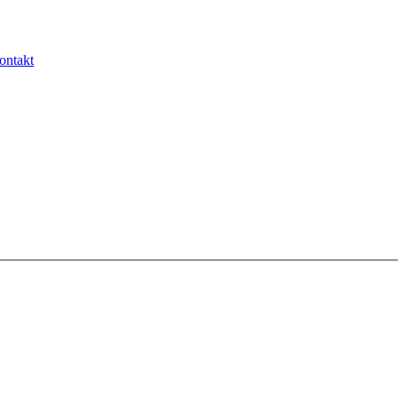
ontakt